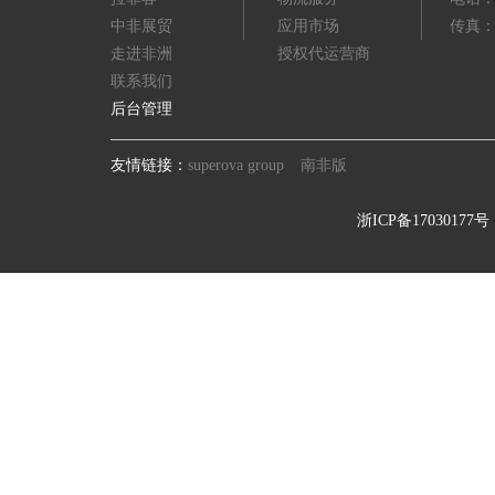
中非展贸
应用市场
传真：(8
走进非洲
授权代运营商
联系我们
后台管理
友情链接：
superova group
南非版
浙ICP备17030177号