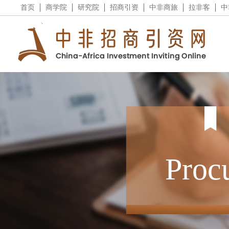
首页
商学院
研究院
招商引资
中非商旅
拉非客
中
Proc