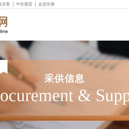
拉非客
中非展贸
走进非洲
采供信息
rocurement & Supp