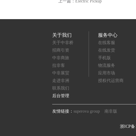
上一篇：
Electric Pickup
关于我们
服务中心
关于中非桥
在线客服
招商引资
在线发货
中非商旅
手机版
拉非客
物流服务
中非展贸
应用市场
走进非洲
授权代运营商
联系我们
后台管理
友情链接：
superova group
南非版
浙ICP备1