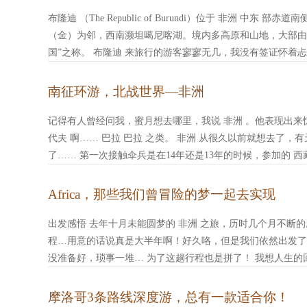
布隆迪 （The Republic of Burundi）位于 非洲 中
（金）为邻，西南濒坦噶尼喀湖。境内多高原和山地，大部由 东
国”之称。 布隆迪 来旅行的游客寥寥无几，我没有签证怀着
南征环游，北战世界—非洲
记得有人曾经问我，蜜月想去哪里，我说 非洲 。他表现出来
代夫 啊…… 巴拉 巴拉 之类。 非洲 从很久以前就想去了，
了…… 第一次接触伞兵是在14年还是13年的时候，参加的 西藏
Africa，那些我们曾冒险的梦一起去实现
出发感悟 去年十月未能圆梦的 非洲 之旅，历时几个月不断
程…用意的话说真是大半年啊！好久咯，但是我们依然出发了
没准备好，琐事一堆… 为了这趟行程也是拼了！ 我想人生
摩洛哥3条路线深度游，总有一款适合你！