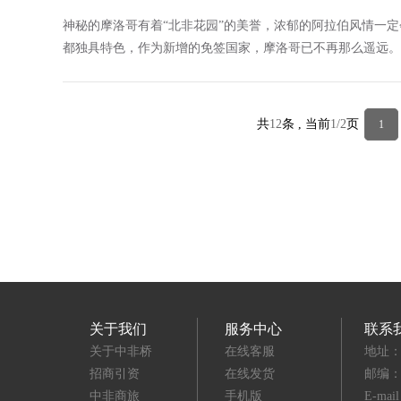
神秘的摩洛哥有着“北非花园”的美誉，浓郁的阿拉伯风情一
都独具特色，作为新增的免签国家，摩洛哥已不再那么遥远。
共
12
条 , 当前
1/2
页
1
关于我们
服务中心
联系
关于中非桥
在线客服
地址：
招商引资
在线发货
邮编：3
中非商旅
手机版
E-mai