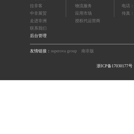
拉非客
物流服务
电话：(8
中非展贸
应用市场
传真：(8
走进非洲
授权代运营商
联系我们
后台管理
友情链接：
superova group
南非版
浙ICP备17030177号