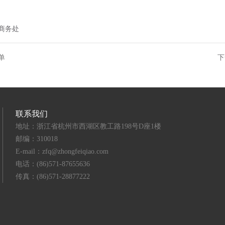
商务处
单
下
联系我们
地址：浙江省杭州市西湖区教工路198号D座1楼
邮编：310018
E-mail：zfq@zhongfeiqiao.com
电话：(86)571-87655636
传真：(86)571-28877222